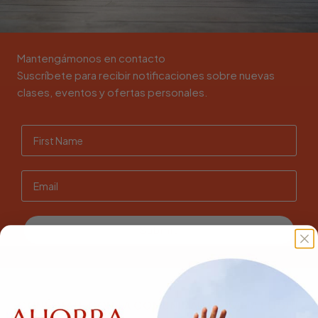
Mantengámonos en contacto
Suscríbete para recibir notificaciones sobre nuevas
clases, eventos y ofertas personales.
Submit
CONÉCTATE CON LA COMUNIDAD DE KAMA FLIGHT