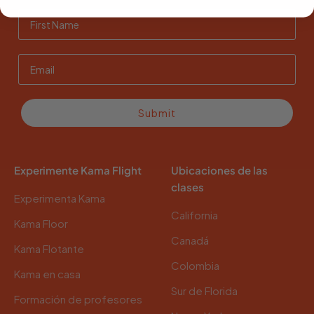
Submit
Experimente Kama Flight
Ubicaciones de las
clases
Experimenta Kama
California
Kama Floor
Canadá
Kama Flotante
Colombia
Kama en casa
Sur de Florida
Formación de profesores